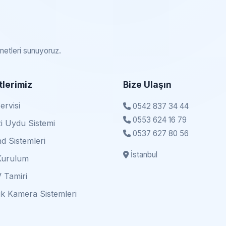
zmetleri sunuyoruz.
lerimiz
Bize Ulaşın
rvisi
0542 837 34 44
0553 624 16 79
i Uydu Sistemi
0537 627 80 56
d Sistemleri
İstanbul
Kurulum
 Tamiri
k Kamera Sistemleri