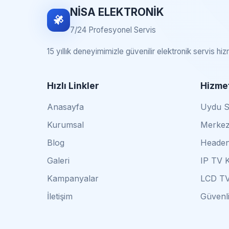
NİSA ELEKTRONİK
7/24 Profesyonel Servis
15 yıllık deneyimimizle güvenilir elektronik servis hi
Hızlı Linkler
Hizmet
Anasayfa
Uydu Se
Kurumsal
Merkez
Blog
Headen
Galeri
IP TV 
Kampanyalar
LCD TV
İletişim
Güvenli