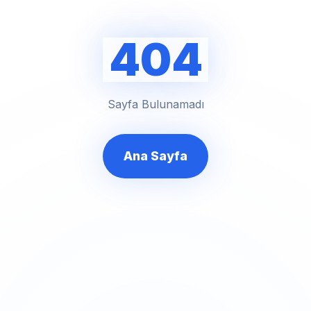
404
Sayfa Bulunamadı
Ana Sayfa