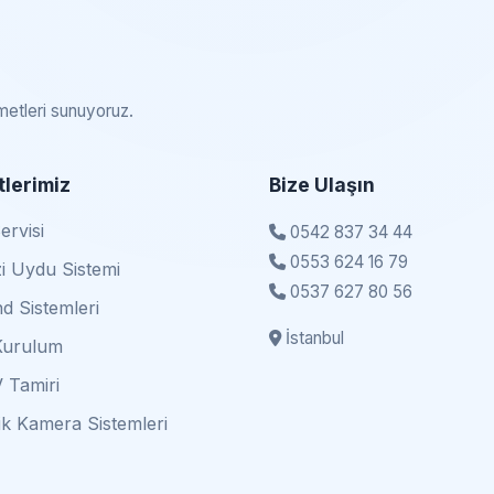
zmetleri sunuyoruz.
lerimiz
Bize Ulaşın
rvisi
0542 837 34 44
0553 624 16 79
i Uydu Sistemi
0537 627 80 56
d Sistemleri
İstanbul
Kurulum
 Tamiri
k Kamera Sistemleri