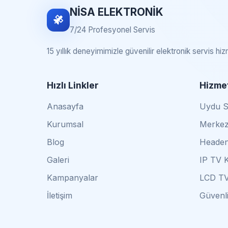
NİSA ELEKTRONİK
7/24 Profesyonel Servis
15 yıllık deneyimimizle güvenilir elektronik servis hi
Hızlı Linkler
Hizmet
Anasayfa
Uydu Se
Kurumsal
Merkez
Blog
Headen
Galeri
IP TV 
Kampanyalar
LCD TV
İletişim
Güvenli