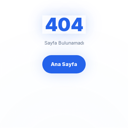
404
Sayfa Bulunamadı
Ana Sayfa