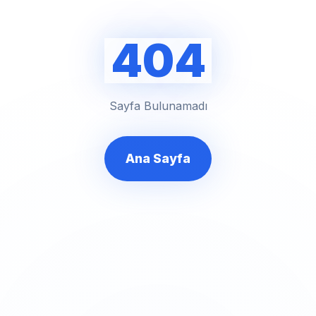
404
Sayfa Bulunamadı
Ana Sayfa