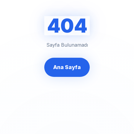
404
Sayfa Bulunamadı
Ana Sayfa