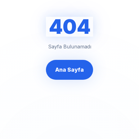
404
Sayfa Bulunamadı
Ana Sayfa