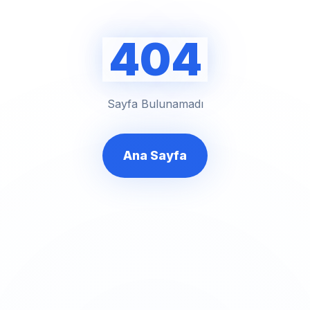
404
Sayfa Bulunamadı
Ana Sayfa