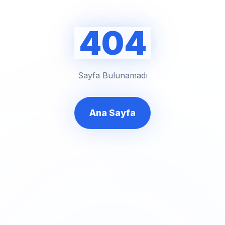
404
Sayfa Bulunamadı
Ana Sayfa