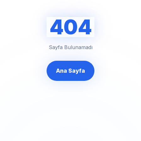
404
Sayfa Bulunamadı
Ana Sayfa