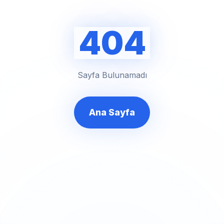
404
Sayfa Bulunamadı
Ana Sayfa