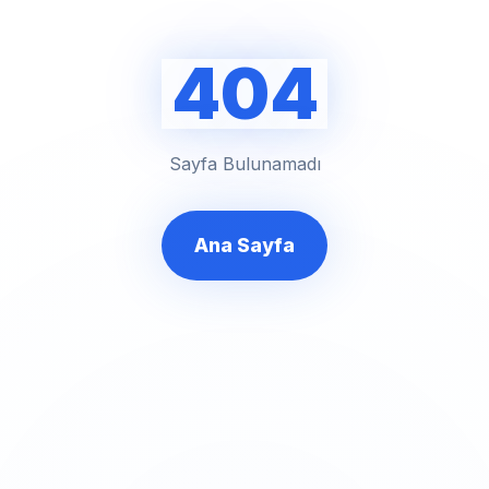
404
Sayfa Bulunamadı
Ana Sayfa