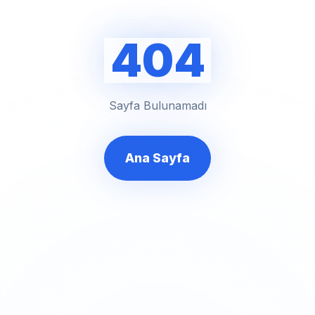
404
Sayfa Bulunamadı
Ana Sayfa