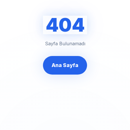
404
Sayfa Bulunamadı
Ana Sayfa