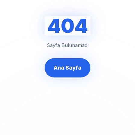
404
Sayfa Bulunamadı
Ana Sayfa