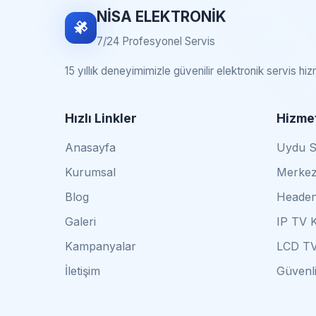
NİSA ELEKTRONİK
7/24 Profesyonel Servis
15 yıllık deneyimimizle güvenilir elektronik servis hi
Hızlı Linkler
Hizmet
Anasayfa
Uydu Se
Kurumsal
Merkez
Blog
Headen
Galeri
IP TV 
Kampanyalar
LCD TV
İletişim
Güvenli