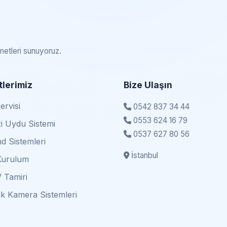
zmetleri sunuyoruz.
lerimiz
Bize Ulaşın
rvisi
0542 837 34 44
0553 624 16 79
i Uydu Sistemi
0537 627 80 56
d Sistemleri
İstanbul
Kurulum
 Tamiri
k Kamera Sistemleri