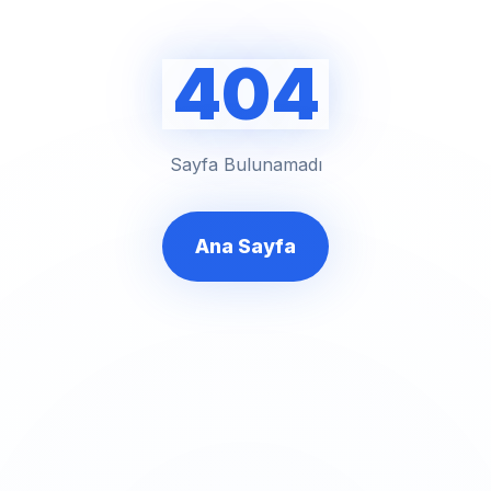
404
Sayfa Bulunamadı
Ana Sayfa