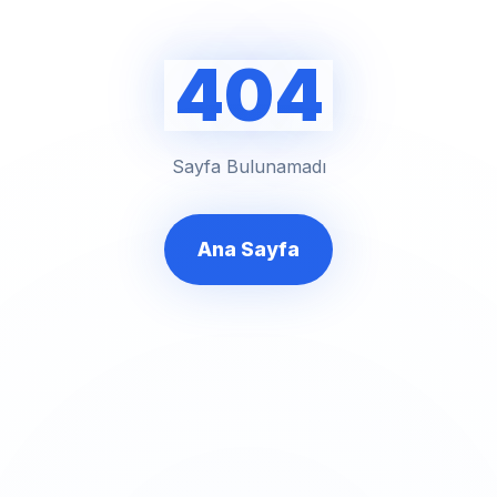
404
Sayfa Bulunamadı
Ana Sayfa