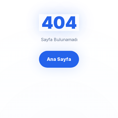
404
Sayfa Bulunamadı
Ana Sayfa