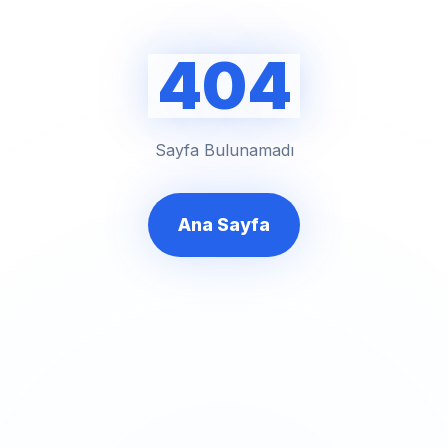
404
Sayfa Bulunamadı
Ana Sayfa