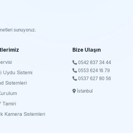
zmetleri sunuyoruz.
lerimiz
Bize Ulaşın
rvisi
0542 837 34 44
0553 624 16 79
i Uydu Sistemi
0537 627 80 56
d Sistemleri
İstanbul
Kurulum
 Tamiri
k Kamera Sistemleri