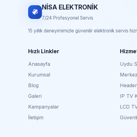
NİSA ELEKTRONİK
7/24 Profesyonel Servis
15 yıllık deneyimimizle güvenilir elektronik servis hi
Hızlı Linkler
Hizmet
Anasayfa
Uydu Se
Kurumsal
Merkez
Blog
Headen
Galeri
IP TV 
Kampanyalar
LCD TV
İletişim
Güvenli