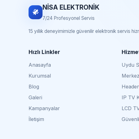
NİSA ELEKTRONİK
7/24 Profesyonel Servis
15 yıllık deneyimimizle güvenilir elektronik servis hi
Hızlı Linkler
Hizmet
Anasayfa
Uydu Se
Kurumsal
Merkez
Blog
Headen
Galeri
IP TV 
Kampanyalar
LCD TV
İletişim
Güvenli