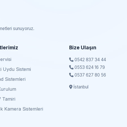
zmetleri sunuyoruz.
lerimiz
Bize Ulaşın
rvisi
0542 837 34 44
0553 624 16 79
i Uydu Sistemi
0537 627 80 56
d Sistemleri
İstanbul
Kurulum
 Tamiri
k Kamera Sistemleri