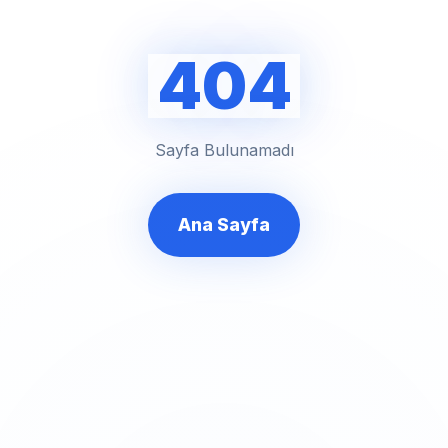
404
Sayfa Bulunamadı
Ana Sayfa