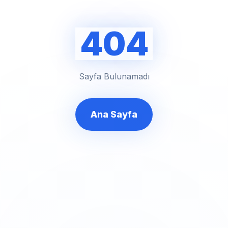
404
Sayfa Bulunamadı
Ana Sayfa