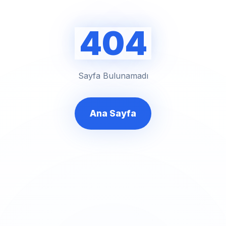
404
Sayfa Bulunamadı
Ana Sayfa