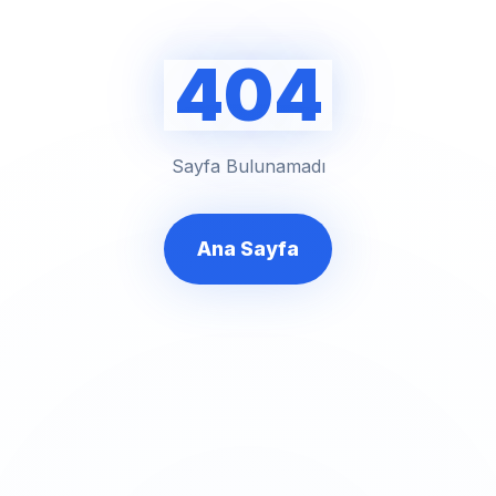
404
Sayfa Bulunamadı
Ana Sayfa