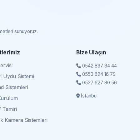
zmetleri sunuyoruz.
lerimiz
Bize Ulaşın
rvisi
0542 837 34 44
0553 624 16 79
i Uydu Sistemi
0537 627 80 56
d Sistemleri
İstanbul
Kurulum
 Tamiri
k Kamera Sistemleri