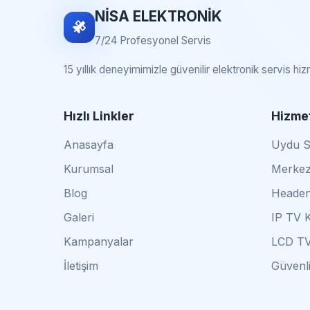
NİSA ELEKTRONİK
7/24 Profesyonel Servis
15 yıllık deneyimimizle güvenilir elektronik servis hi
Hızlı Linkler
Hizmet
Anasayfa
Uydu Se
Kurumsal
Merkez
Blog
Headen
Galeri
IP TV 
Kampanyalar
LCD TV
İletişim
Güvenli