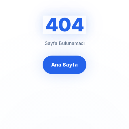
404
Sayfa Bulunamadı
Ana Sayfa