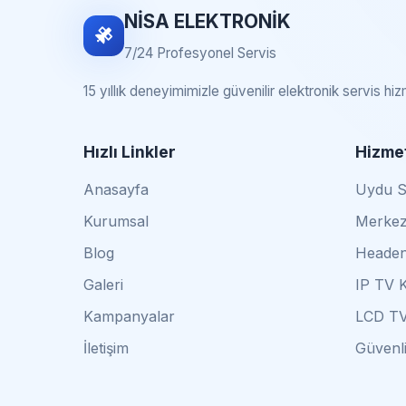
NİSA ELEKTRONİK
7/24 Profesyonel Servis
15 yıllık deneyimimizle güvenilir elektronik servis hi
Hızlı Linkler
Hizmet
Anasayfa
Uydu Se
Kurumsal
Merkez
Blog
Headen
Galeri
IP TV 
Kampanyalar
LCD TV
İletişim
Güvenli