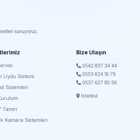
zmetleri sunuyoruz.
lerimiz
Bize Ulaşın
rvisi
0542 837 34 44
0553 624 16 79
i Uydu Sistemi
0537 627 80 56
d Sistemleri
İstanbul
Kurulum
 Tamiri
k Kamera Sistemleri